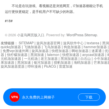
不论是在玩游戏、看视频还是浏览网页，i7加速器都能让手机
运行更快更稳定，是手机用户不可缺少的利器。
#18#
© 2026
小蓝鸟网页版入口
. Powered by:
WordPress
.
Sitemap
.
友情链接：
SITEMAP
|
旋风加速器官网
|
旋风软件中心
|
textarea
|
黑洞
quickq加速器
|
飞驰加速器
|
飞鸟加速器
|
狗急加速器
|
hammer加速器
|
免费vqn加速外网
|
旋风加速器
|
快橙加速器
|
啊哈加速器
|
迷雾通
|
优
器
|
快柠檬加速器
|
黑洞加速
|
falemon
|
快橙加速器
|
anycast加速器
|
i
元机场加速器
|
一元机场
|
老王加速器
|
黑洞加速器
|
白石山
|
小牛加速
果加速器
|
黑洞加速
|
银河加速器
|
猎豹加速器
|
海鸥加速器
|
芒果加速
旋风加速器度器
|
哔咔漫画
|
PicACG
|
雷霆加速
永久免费的上网梯子
下载