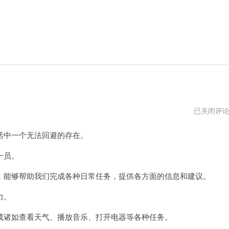
艾
已关闭评
可
云
中一个无法回避的存在。
优
惠
券
一员。
能够帮助我们完成各种日常任务，提供各方面的信息和建议。
力。
诸如查看天气、播放音乐、打开电器等各种任务。