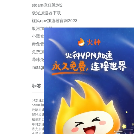
steam疯狂派对2
极光加速器下载
旋风npv加速器官网2023
银河加速器
小黑盒加速器加速
赤兔管理平台
免费加速器
哔咔免费加速服务器
instagram网页版登录入口
标签
51加速器
bitznet
hidecat
i7加速器
kuai500
panda加速器
snap加速器
vp加速器
中信加速器
云墙加速器
云速加速器
几鸡
君越加速器
哔咔加速器
哔咔哔咔加速器
喵云
回锅肉加速器
威伯斯云
小明加速器
小蓝鸟加速器
布谷vp加速器
年付加速器
心阶云
快连
怎么上外网
易飞加速器
月光加速器
机场加速器
松果云
梯子加速器
火星加速器
纸飞机加速器
绿贝加速器
菜鸟加速器