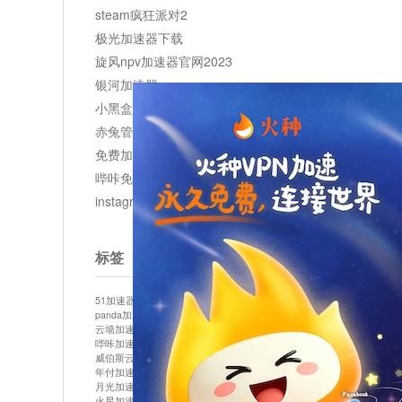
steam疯狂派对2
极光加速器下载
旋风npv加速器官网2023
银河加速器
小黑盒加速器加速
赤兔管理平台
免费加速器
哔咔免费加速服务器
instagram网页版登录入口
标签
51加速器
bitznet
hidecat
i7加速器
kuai500
panda加速器
snap加速器
vp加速器
中信加速器
云墙加速器
云速加速器
几鸡
君越加速器
哔咔加速器
哔咔哔咔加速器
喵云
回锅肉加速器
威伯斯云
小明加速器
小蓝鸟加速器
布谷vp加速器
年付加速器
心阶云
快连
怎么上外网
易飞加速器
月光加速器
机场加速器
松果云
梯子加速器
火星加速器
纸飞机加速器
绿贝加速器
菜鸟加速器