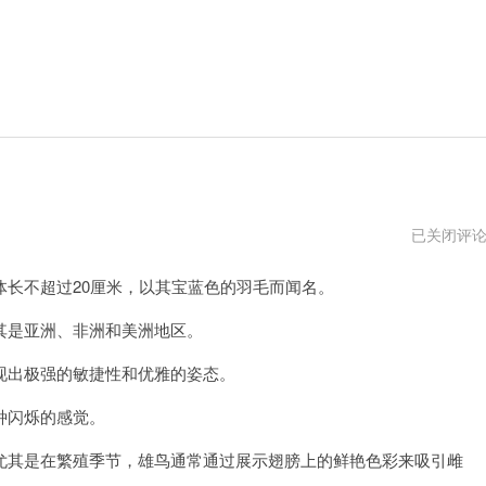
巴
已关闭评
啦
啦
长不超过20厘米，以其宝蓝色的羽毛而闻名。
小
魔
仙
是亚洲、非洲和美洲地区。
小
蓝
出极强的敏捷性和优雅的姿态。
姐
姐
种闪烁的感觉。
其是在繁殖季节，雄鸟通常通过展示翅膀上的鲜艳色彩来吸引雌