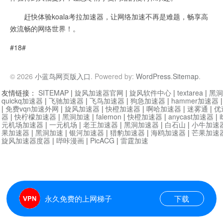
赶快体验koala考拉加速器，让网络加速不再是难题，畅享高
效流畅的网络世界！。
#18#
© 2026
小蓝鸟网页版入口
. Powered by:
WordPress
.
Sitemap
.
友情链接：
SITEMAP
|
旋风加速器官网
|
旋风软件中心
|
textarea
|
黑洞
quickq加速器
|
飞驰加速器
|
飞鸟加速器
|
狗急加速器
|
hammer加速器
|
免费vqn加速外网
|
旋风加速器
|
快橙加速器
|
啊哈加速器
|
迷雾通
|
优
器
|
快柠檬加速器
|
黑洞加速
|
falemon
|
快橙加速器
|
anycast加速器
|
i
元机场加速器
|
一元机场
|
老王加速器
|
黑洞加速器
|
白石山
|
小牛加速
果加速器
|
黑洞加速
|
银河加速器
|
猎豹加速器
|
海鸥加速器
|
芒果加速
旋风加速器度器
|
哔咔漫画
|
PicACG
|
雷霆加速
永久免费的上网梯子
下载