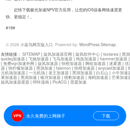
赶快下载极光加速NPV官方应用，让您的iOS设备网络速度更
快、更稳定！。
#18#
© 2026
小蓝鸟网页版入口
. Powered by:
WordPress
.
Sitemap
.
友情链接：
SITEMAP
|
旋风加速器官网
|
旋风软件中心
|
textarea
|
黑洞
quickq加速器
|
飞驰加速器
|
飞鸟加速器
|
狗急加速器
|
hammer加速器
|
免费vqn加速外网
|
旋风加速器
|
快橙加速器
|
啊哈加速器
|
迷雾通
|
优
器
|
快柠檬加速器
|
黑洞加速
|
falemon
|
快橙加速器
|
anycast加速器
|
i
元机场加速器
|
一元机场
|
老王加速器
|
黑洞加速器
|
白石山
|
小牛加速
果加速器
|
黑洞加速
|
银河加速器
|
猎豹加速器
|
海鸥加速器
|
芒果加速
旋风加速器度器
|
哔咔漫画
|
PicACG
|
雷霆加速
永久免费的上网梯子
下载