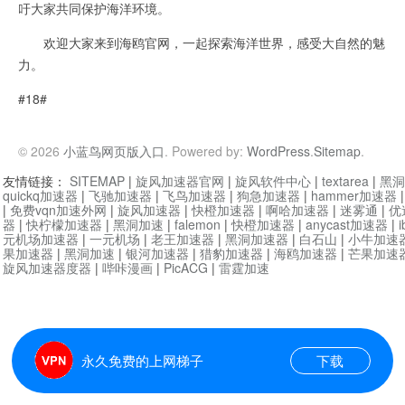
吁大家共同保护海洋环境。
欢迎大家来到海鸥官网，一起探索海洋世界，感受大自然的魅
力。
#18#
© 2026
小蓝鸟网页版入口
. Powered by:
WordPress
.
Sitemap
.
友情链接：
SITEMAP
|
旋风加速器官网
|
旋风软件中心
|
textarea
|
黑洞
quickq加速器
|
飞驰加速器
|
飞鸟加速器
|
狗急加速器
|
hammer加速器
|
免费vqn加速外网
|
旋风加速器
|
快橙加速器
|
啊哈加速器
|
迷雾通
|
优
器
|
快柠檬加速器
|
黑洞加速
|
falemon
|
快橙加速器
|
anycast加速器
|
i
元机场加速器
|
一元机场
|
老王加速器
|
黑洞加速器
|
白石山
|
小牛加速
果加速器
|
黑洞加速
|
银河加速器
|
猎豹加速器
|
海鸥加速器
|
芒果加速
旋风加速器度器
|
哔咔漫画
|
PicACG
|
雷霆加速
永久免费的上网梯子
下载