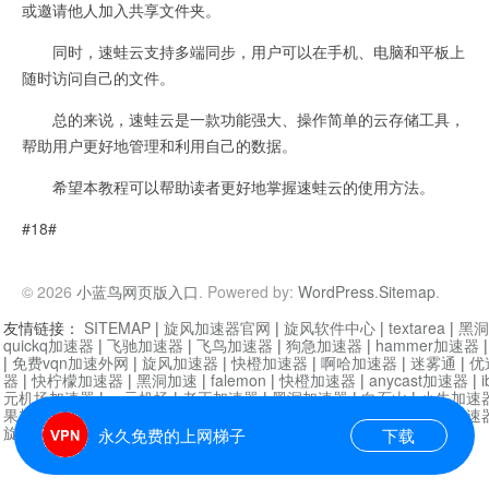
或邀请他人加入共享文件夹。
同时，速蛙云支持多端同步，用户可以在手机、电脑和平板上
随时访问自己的文件。
总的来说，速蛙云是一款功能强大、操作简单的云存储工具，
帮助用户更好地管理和利用自己的数据。
希望本教程可以帮助读者更好地掌握速蛙云的使用方法。
#18#
© 2026
小蓝鸟网页版入口
. Powered by:
WordPress
.
Sitemap
.
友情链接：
SITEMAP
|
旋风加速器官网
|
旋风软件中心
|
textarea
|
黑洞
quickq加速器
|
飞驰加速器
|
飞鸟加速器
|
狗急加速器
|
hammer加速器
|
免费vqn加速外网
|
旋风加速器
|
快橙加速器
|
啊哈加速器
|
迷雾通
|
优
器
|
快柠檬加速器
|
黑洞加速
|
falemon
|
快橙加速器
|
anycast加速器
|
i
元机场加速器
|
一元机场
|
老王加速器
|
黑洞加速器
|
白石山
|
小牛加速
果加速器
|
黑洞加速
|
银河加速器
|
猎豹加速器
|
海鸥加速器
|
芒果加速
旋风加速器度器
|
哔咔漫画
|
PicACG
|
雷霆加速
永久免费的上网梯子
下载