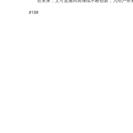
在未来，艾可直播间将继续不断创新，为用户带来
#18#