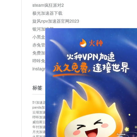
steam疯狂派对2
极光加速器下载
旋风npv加速器官网2023
银河加速器
小黑盒加速器加速
赤兔管理平台
免费加速器
哔咔免费加速服务器
instagram网页版登录入口
标签
51加速器
bitznet
hidecat
i7加速器
kuai500
panda加速器
snap加速器
vp加速器
中信加速器
云墙加速器
云速加速器
几鸡
君越加速器
哔咔加速器
哔咔哔咔加速器
喵云
回锅肉加速器
威伯斯云
小明加速器
小蓝鸟加速器
布谷vp加速器
年付加速器
心阶云
快连
怎么上外网
易飞加速器
月光加速器
机场加速器
松果云
梯子加速器
火星加速器
纸飞机加速器
绿贝加速器
菜鸟加速器