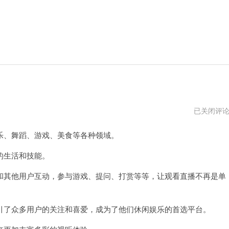
艾
已关闭评
可
直
、舞蹈、游戏、美食等各种领域。
播
网
页
的生活和技能。
版
其他用户互动，参与游戏、提问、打赏等等，让观看直播不再是单
了众多用户的关注和喜爱，成为了他们休闲娱乐的首选平台。