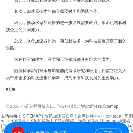
其次，加速器技术的确立需要时间和团队合作。
因此，推动水母加速器的进一步发展需要政府、学术机构和科
技企业的共同努力。
总之，水母加速器作为一项创新技术，为科技发展开辟了新的
道路。
它在粒子物理学、医学和工业领域都具有巨大的潜力。
随着科学家们对水母加速器的持续研究和应用，相信它将为人
类带来更多的科技进步和创新，成为未来科技发展的重要动力。
#18#
© 2026
小蓝鸟网页版入口
. Powered by:
WordPress
.
Sitemap
.
友情链接：
SITEMAP
|
旋风加速器官网
|
旋风软件中心
|
textarea
|
黑洞
quickq加速器
|
飞驰加速器
|
飞鸟加速器
|
狗急加速器
|
hammer加速器
|
免费vqn加速外网
|
旋风加速器
|
快橙加速器
|
啊哈加速器
|
迷雾通
|
优
器
|
快柠檬加速器
|
黑洞加速
|
falemon
|
快橙加速器
|
anycast加速器
|
i
永久免费的上网梯子
下载