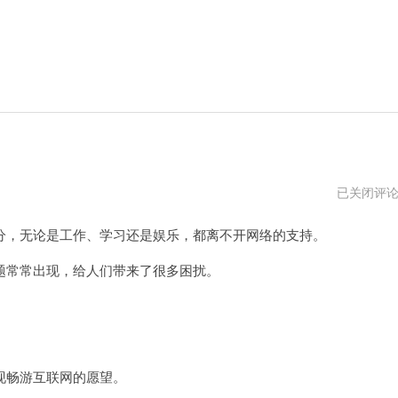
国
已关闭评
外
专
，无论是工作、学习还是娱乐，都离不开网络的支持。
用
加
速
常常出现，给人们带来了很多困扰。
器
。
畅游互联网的愿望。