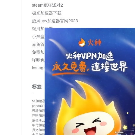
steam疯狂派对2
极光加速器下载
旋风npv加速器官网2023
银河加速器
小黑盒加速器加速
赤兔管理平台
免费加速器
哔咔免费加速服务器
instagram网页版登录入口
标签
51加速器
bitznet
hidecat
i7加速器
kuai500
panda加速器
snap加速器
vp加速器
中信加速器
云墙加速器
云速加速器
几鸡
君越加速器
哔咔加速器
哔咔哔咔加速器
喵云
回锅肉加速器
威伯斯云
小明加速器
小蓝鸟加速器
布谷vp加速器
年付加速器
心阶云
快连
怎么上外网
易飞加速器
月光加速器
机场加速器
松果云
梯子加速器
火星加速器
纸飞机加速器
绿贝加速器
菜鸟加速器