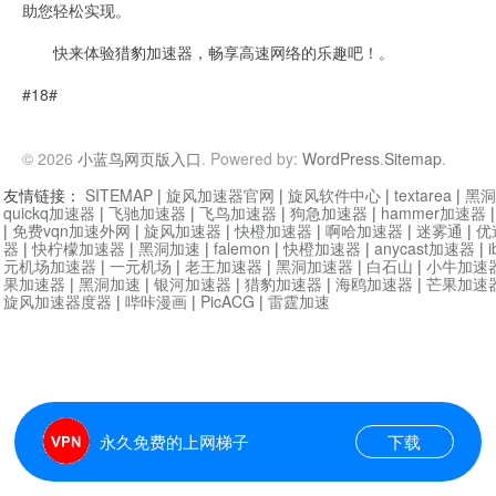
助您轻松实现。
快来体验猎豹加速器，畅享高速网络的乐趣吧！。
#18#
© 2026
小蓝鸟网页版入口
. Powered by:
WordPress
.
Sitemap
.
友情链接：
SITEMAP
|
旋风加速器官网
|
旋风软件中心
|
textarea
|
黑洞
quickq加速器
|
飞驰加速器
|
飞鸟加速器
|
狗急加速器
|
hammer加速器
|
免费vqn加速外网
|
旋风加速器
|
快橙加速器
|
啊哈加速器
|
迷雾通
|
优
器
|
快柠檬加速器
|
黑洞加速
|
falemon
|
快橙加速器
|
anycast加速器
|
i
元机场加速器
|
一元机场
|
老王加速器
|
黑洞加速器
|
白石山
|
小牛加速
果加速器
|
黑洞加速
|
银河加速器
|
猎豹加速器
|
海鸥加速器
|
芒果加速
旋风加速器度器
|
哔咔漫画
|
PicACG
|
雷霆加速
永久免费的上网梯子
下载