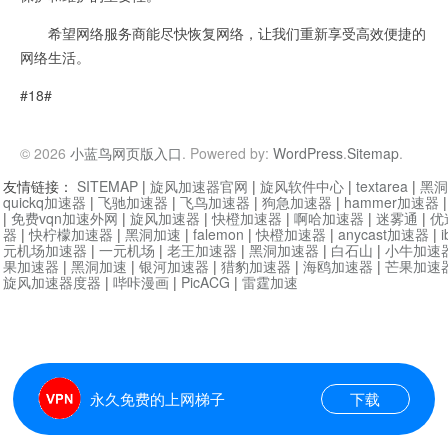
希望网络服务商能尽快恢复网络，让我们重新享受高效便捷的
网络生活。
#18#
© 2026
小蓝鸟网页版入口
. Powered by:
WordPress
.
Sitemap
.
友情链接：
SITEMAP
|
旋风加速器官网
|
旋风软件中心
|
textarea
|
黑洞
quickq加速器
|
飞驰加速器
|
飞鸟加速器
|
狗急加速器
|
hammer加速器
|
免费vqn加速外网
|
旋风加速器
|
快橙加速器
|
啊哈加速器
|
迷雾通
|
优
器
|
快柠檬加速器
|
黑洞加速
|
falemon
|
快橙加速器
|
anycast加速器
|
i
元机场加速器
|
一元机场
|
老王加速器
|
黑洞加速器
|
白石山
|
小牛加速
果加速器
|
黑洞加速
|
银河加速器
|
猎豹加速器
|
海鸥加速器
|
芒果加速
旋风加速器度器
|
哔咔漫画
|
PicACG
|
雷霆加速
永久免费的上网梯子
下载