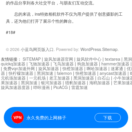
的作品分享到各大社交平台，与朋友们互动交流。
总的来说，ins特效相机软件不仅为用户提供了创意摄影的工
具，还为他们打开了展示个性的舞台。
#18#
© 2026
小蓝鸟网页版入口
. Powered by:
WordPress
.
Sitemap
.
友情链接：
SITEMAP
|
旋风加速器官网
|
旋风软件中心
|
textarea
|
黑洞
quickq加速器
|
飞驰加速器
|
飞鸟加速器
|
狗急加速器
|
hammer加速器
|
免费vqn加速外网
|
旋风加速器
|
快橙加速器
|
啊哈加速器
|
迷雾通
|
优
器
|
快柠檬加速器
|
黑洞加速
|
falemon
|
快橙加速器
|
anycast加速器
|
i
元机场加速器
|
一元机场
|
老王加速器
|
黑洞加速器
|
白石山
|
小牛加速
果加速器
|
黑洞加速
|
银河加速器
|
猎豹加速器
|
海鸥加速器
|
芒果加速
旋风加速器度器
|
哔咔漫画
|
PicACG
|
雷霆加速
永久免费的上网梯子
下载