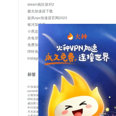
steam疯狂派对2
极光加速器下载
旋风npv加速器官网2023
银河加速器
小黑盒加速器加速
赤兔管理平台
免费加速器
哔咔免费加速服务器
instagram网页版登录入口
标签
51加速器
bitznet
hidecat
i7加速器
kuai500
panda加速器
snap加速器
vp加速器
中信加速器
云墙加速器
云速加速器
几鸡
君越加速器
哔咔加速器
哔咔哔咔加速器
喵云
回锅肉加速器
威伯斯云
小明加速器
小蓝鸟加速器
布谷vp加速器
年付加速器
心阶云
快连
怎么上外网
易飞加速器
月光加速器
机场加速器
松果云
梯子加速器
火星加速器
纸飞机加速器
绿贝加速器
菜鸟加速器