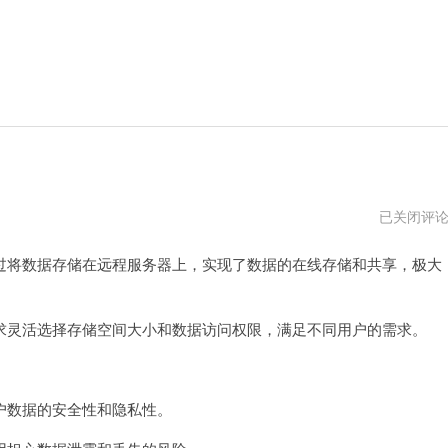
松
已关闭评
果
云
将数据存储在远程服务器上，实现了数据的在线存储和共享，极大
免
费
版
多
少
灵活选择存储空间大小和数据访问权限，满足不同用户的需求。
个
g
数据的安全性和隐私性。