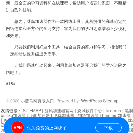
新、最全面的学习资料和在线课程，帮助用户拓宽知识面，不断精
进自己的技能。
总之，菜鸟加速器作为一款网络工具，其所提供的高速稳定的
网络连接和全方位的学习支持，将为我们的学习之路增添不少便利
和效果。
只要我们利用好这个工具，结合自身的努力和学习，相信我们
一定能够快速升级成为高手。
让我们迅速行动起来，利用菜鸟加速器开启我们的学习进阶之
路吧！。
#18#
© 2026
小蓝鸟网页版入口
. Powered by:
WordPress
.
Sitemap
.
友情链接：
SITEMAP
|
旋风加速器官网
|
旋风软件中心
|
textarea
|
黑洞
quickq加速器
|
飞驰加速器
|
飞鸟加速器
|
狗急加速器
|
hammer加速器
|
免费vqn加速外网
|
旋风加速器
|
快橙加速器
|
啊哈加速器
|
迷雾通
|
优
器
|
快柠檬加速器
|
黑洞加速
|
falemon
|
快橙加速器
|
anycast加速器
|
i
永久免费的上网梯子
下载
元机场加速器
|
一元机场
|
老王加速器
|
黑洞加速器
|
白石山
|
小牛加速