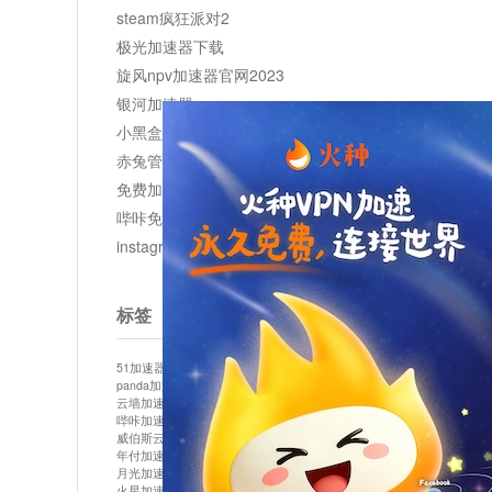
steam疯狂派对2
极光加速器下载
旋风npv加速器官网2023
银河加速器
小黑盒加速器加速
赤兔管理平台
免费加速器
哔咔免费加速服务器
instagram网页版登录入口
标签
51加速器
bitznet
hidecat
i7加速器
kuai500
panda加速器
snap加速器
vp加速器
中信加速器
云墙加速器
云速加速器
几鸡
君越加速器
哔咔加速器
哔咔哔咔加速器
喵云
回锅肉加速器
威伯斯云
小明加速器
小蓝鸟加速器
布谷vp加速器
年付加速器
心阶云
快连
怎么上外网
易飞加速器
月光加速器
机场加速器
松果云
梯子加速器
火星加速器
纸飞机加速器
绿贝加速器
菜鸟加速器