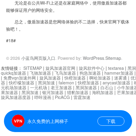
无论是在公共Wi-Fi上还是在家庭网络中，使用傲盾加速器都
能够保证用户的网络安全。
总之，傲盾加速器是您网络体验的不二选择，快来官网下载体
验吧！。
#18#
© 2026
小蓝鸟网页版入口
. Powered by:
WordPress
.
Sitemap
.
友情链接：
SITEMAP
|
旋风加速器官网
|
旋风软件中心
|
textarea
|
黑洞
quickq加速器
|
飞驰加速器
|
飞鸟加速器
|
狗急加速器
|
hammer加速器
|
免费vqn加速外网
|
旋风加速器
|
快橙加速器
|
啊哈加速器
|
迷雾通
|
优
器
|
快柠檬加速器
|
黑洞加速
|
falemon
|
快橙加速器
|
anycast加速器
|
i
元机场加速器
|
一元机场
|
老王加速器
|
黑洞加速器
|
白石山
|
小牛加速
果加速器
|
黑洞加速
|
银河加速器
|
猎豹加速器
|
海鸥加速器
|
芒果加速
旋风加速器度器
|
哔咔漫画
|
PicACG
|
雷霆加速
永久免费的上网梯子
下载