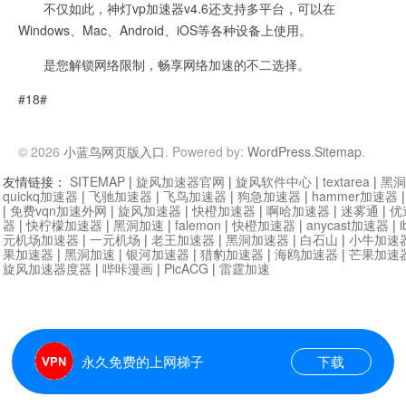
不仅如此，神灯vp加速器v4.6还支持多平台，可以在
Windows、Mac、Android、iOS等各种设备上使用。
是您解锁网络限制，畅享网络加速的不二选择。
#18#
© 2026
小蓝鸟网页版入口
. Powered by:
WordPress
.
Sitemap
.
友情链接：
SITEMAP
|
旋风加速器官网
|
旋风软件中心
|
textarea
|
黑洞
quickq加速器
|
飞驰加速器
|
飞鸟加速器
|
狗急加速器
|
hammer加速器
|
免费vqn加速外网
|
旋风加速器
|
快橙加速器
|
啊哈加速器
|
迷雾通
|
优
器
|
快柠檬加速器
|
黑洞加速
|
falemon
|
快橙加速器
|
anycast加速器
|
i
元机场加速器
|
一元机场
|
老王加速器
|
黑洞加速器
|
白石山
|
小牛加速
果加速器
|
黑洞加速
|
银河加速器
|
猎豹加速器
|
海鸥加速器
|
芒果加速
旋风加速器度器
|
哔咔漫画
|
PicACG
|
雷霆加速
永久免费的上网梯子
下载