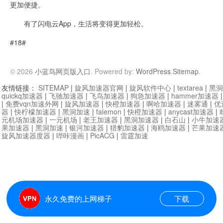
更加便捷。
有了闪电云App，生活将变得更加轻松。
#18#
© 2026
小蓝鸟网页版入口
. Powered by:
WordPress
.
Sitemap
.
友情链接：
SITEMAP
|
旋风加速器官网
|
旋风软件中心
|
textarea
|
黑洞
quickq加速器
|
飞驰加速器
|
飞鸟加速器
|
狗急加速器
|
hammer加速器
|
免费vqn加速外网
|
旋风加速器
|
快橙加速器
|
啊哈加速器
|
迷雾通
|
优
器
|
快柠檬加速器
|
黑洞加速
|
falemon
|
快橙加速器
|
anycast加速器
|
i
元机场加速器
|
一元机场
|
老王加速器
|
黑洞加速器
|
白石山
|
小牛加速
果加速器
|
黑洞加速
|
银河加速器
|
猎豹加速器
|
海鸥加速器
|
芒果加速
旋风加速器度器
|
哔咔漫画
|
PicACG
|
雷霆加速
永久免费的上网梯子
下载