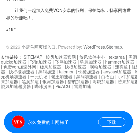
让我们一起加入免费VQN安卓的行列，保护隐私，畅享网络世
界的乐趣吧！。
#18#
© 2026
小蓝鸟网页版入口
. Powered by:
WordPress
.
Sitemap
.
友情链接：
SITEMAP
|
旋风加速器官网
|
旋风软件中心
|
textarea
|
黑洞
quickq加速器
|
飞驰加速器
|
飞鸟加速器
|
狗急加速器
|
hammer加速器
|
免费vqn加速外网
|
旋风加速器
|
快橙加速器
|
啊哈加速器
|
迷雾通
|
优
器
|
快柠檬加速器
|
黑洞加速
|
falemon
|
快橙加速器
|
anycast加速器
|
i
元机场加速器
|
一元机场
|
老王加速器
|
黑洞加速器
|
白石山
|
小牛加速
果加速器
|
黑洞加速
|
银河加速器
|
猎豹加速器
|
海鸥加速器
|
芒果加速
旋风加速器度器
|
哔咔漫画
|
PicACG
|
雷霆加速
永久免费的上网梯子
下载