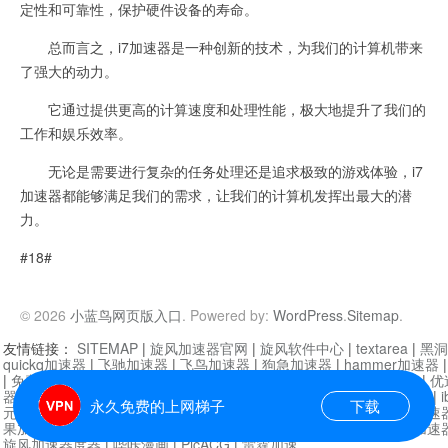
定性和可靠性，保护硬件设备的寿命。
总而言之，i7加速器是一种创新的技术，为我们的计算机带来
了强大的动力。
它通过提供更高的计算速度和处理性能，极大地提升了我们的
工作和娱乐效率。
无论是需要进行复杂的任务处理还是追求极致的游戏体验，i7
加速器都能够满足我们的需求，让我们的计算机发挥出最大的潜
力。
#18#
© 2026
小蓝鸟网页版入口
. Powered by:
WordPress
.
Sitemap
.
友情链接：
SITEMAP
|
旋风加速器官网
|
旋风软件中心
|
textarea
|
黑洞
quickq加速器
|
飞驰加速器
|
飞鸟加速器
|
狗急加速器
|
hammer加速器
|
免费vqn加速外网
|
旋风加速器
|
快橙加速器
|
啊哈加速器
|
迷雾通
|
优
器
|
快柠檬加速器
|
黑洞加速
|
falemon
|
快橙加速器
|
anycast加速器
|
i
永久免费的上网梯子
下载
元机场加速器
|
一元机场
|
老王加速器
|
黑洞加速器
|
白石山
|
小牛加速
果加速器
|
黑洞加速
|
银河加速器
|
猎豹加速器
|
海鸥加速器
|
芒果加速
旋风加速器度器
|
哔咔漫画
|
PicACG
|
雷霆加速