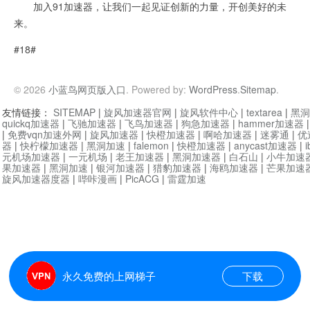
加入91加速器，让我们一起见证创新的力量，开创美好的未
来。
#18#
© 2026
小蓝鸟网页版入口
. Powered by:
WordPress
.
Sitemap
.
友情链接：
SITEMAP
|
旋风加速器官网
|
旋风软件中心
|
textarea
|
黑洞
quickq加速器
|
飞驰加速器
|
飞鸟加速器
|
狗急加速器
|
hammer加速器
|
免费vqn加速外网
|
旋风加速器
|
快橙加速器
|
啊哈加速器
|
迷雾通
|
优
器
|
快柠檬加速器
|
黑洞加速
|
falemon
|
快橙加速器
|
anycast加速器
|
i
元机场加速器
|
一元机场
|
老王加速器
|
黑洞加速器
|
白石山
|
小牛加速
果加速器
|
黑洞加速
|
银河加速器
|
猎豹加速器
|
海鸥加速器
|
芒果加速
旋风加速器度器
|
哔咔漫画
|
PicACG
|
雷霆加速
永久免费的上网梯子
下载