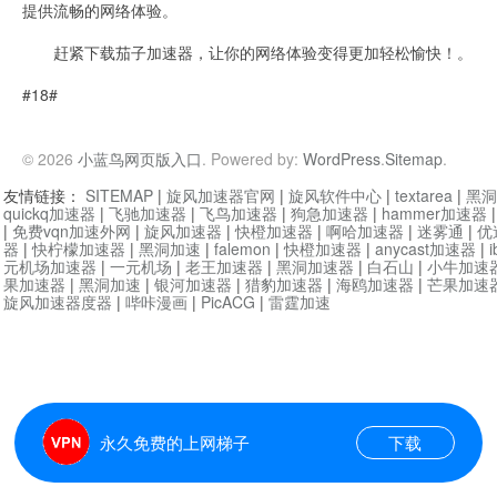
提供流畅的网络体验。
赶紧下载茄子加速器，让你的网络体验变得更加轻松愉快！。
#18#
© 2026
小蓝鸟网页版入口
. Powered by:
WordPress
.
Sitemap
.
友情链接：
SITEMAP
|
旋风加速器官网
|
旋风软件中心
|
textarea
|
黑洞
quickq加速器
|
飞驰加速器
|
飞鸟加速器
|
狗急加速器
|
hammer加速器
|
免费vqn加速外网
|
旋风加速器
|
快橙加速器
|
啊哈加速器
|
迷雾通
|
优
器
|
快柠檬加速器
|
黑洞加速
|
falemon
|
快橙加速器
|
anycast加速器
|
i
元机场加速器
|
一元机场
|
老王加速器
|
黑洞加速器
|
白石山
|
小牛加速
果加速器
|
黑洞加速
|
银河加速器
|
猎豹加速器
|
海鸥加速器
|
芒果加速
旋风加速器度器
|
哔咔漫画
|
PicACG
|
雷霆加速
永久免费的上网梯子
下载