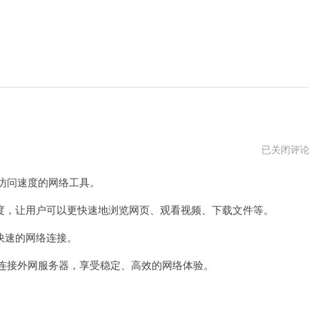
免
已关闭评
费
vp
访问速度的网络工具。
试
用
24
，让用户可以更快速地浏览网页、观看视频、下载文件等。
小
时
快速的网络连接。
连接外网服务器，享受稳定、高效的网络体验。