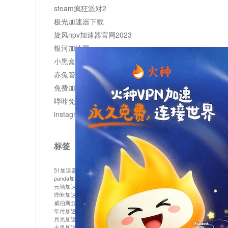
steam疯狂派对2
极光加速器下载
旋风npv加速器官网2023
银河加速器
小黑盒加速器加速
赤兔管理平台
免费加速器
哔咔免费加速服务器
instagram网页版登录入口
标签
51加速器
bitznet
hidecat
i7加速器
kuai500
panda加速器
snap加速器
vp加速器
中信加速器
云墙加速器
云速加速器
几鸡
君越加速器
哔咔加速器
哔咔哔咔加速器
喵云
回锅肉加速器
威伯斯云
小明加速器
小蓝鸟加速器
布谷vp加速器
年付加速器
心阶云
快连
怎么上外网
易飞加速器
月光加速器
机场加速器
松果云
梯子加速器
火星加速器
纸飞机加速器
绿贝加速器
菜鸟加速器