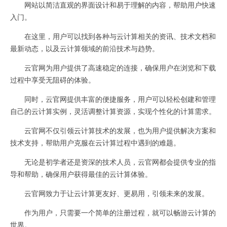
网站以简洁直观的界面设计和易于理解的内容，帮助用户快速
入门。
在这里，用户可以找到各种与云计算相关的资讯、技术文档和
最新动态，以及云计算领域的前沿技术与趋势。
云官网为用户提供了高速稳定的连接，确保用户在浏览和下载
过程中享受无阻碍的体验。
同时，云官网提供丰富的便捷服务，用户可以轻松创建和管理
自己的云计算实例，灵活调整计算资源，实现个性化的计算需求。
云官网不仅引领云计算技术的发展，也为用户提供解决方案和
技术支持，帮助用户克服在云计算过程中遇到的难题。
无论是初学者还是资深的技术人员，云官网都会提供专业的指
导和帮助，确保用户获得最佳的云计算体验。
云官网致力于让云计算更友好、更易用，引领未来的发展。
作为用户，只需要一个简单的注册过程，就可以畅游云计算的
世界。