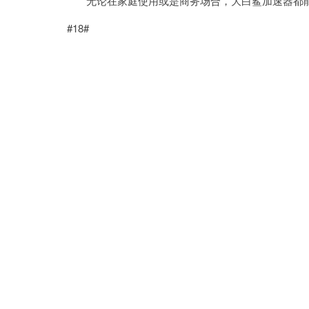
无论在家庭使用或是商务场合，大白鲨加速器都能
#18#