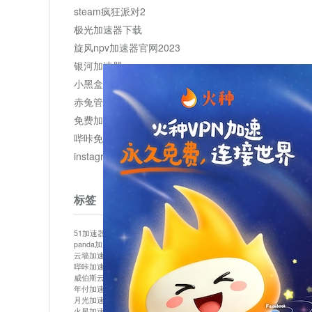
steam疯狂派对2
极光加速器下载
旋风npv加速器官网2023
银河加速器
小黑盒加速器加速
赤兔管理平台
免费加速器
哔咔免费加速服务器
instagram网页版登录入口
标签
51加速器
bitznet
hidecat
i7加速器
kuai500
panda加速器
snap加速器
vp加速器
中信加速器
云墙加速器
云速加速器
几鸡
君越加速器
哔咔加速器
哔咔哔咔加速器
喵云
回锅肉加速器
威伯斯云
小明加速器
小蓝鸟加速器
布谷vp加速器
年付加速器
心阶云
快连
怎么上外网
易飞加速器
月光加速器
机场加速器
松果云
梯子加速器
火星加速器
纸飞机加速器
绿贝加速器
菜鸟加速器