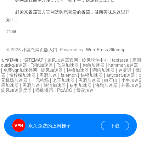
赶紧来番茄官方官网选购您喜爱的番茄，健康美味从这里开
始！。
#18#
© 2026
小蓝鸟网页版入口
. Powered by:
WordPress
.
Sitemap
.
友情链接：
SITEMAP
|
旋风加速器官网
|
旋风软件中心
|
textarea
|
黑洞
quickq加速器
|
飞驰加速器
|
飞鸟加速器
|
狗急加速器
|
hammer加速器
|
免费vqn加速外网
|
旋风加速器
|
快橙加速器
|
啊哈加速器
|
迷雾通
|
优
器
|
快柠檬加速器
|
黑洞加速
|
falemon
|
快橙加速器
|
anycast加速器
|
i
元机场加速器
|
一元机场
|
老王加速器
|
黑洞加速器
|
白石山
|
小牛加速
果加速器
|
黑洞加速
|
银河加速器
|
猎豹加速器
|
海鸥加速器
|
芒果加速
旋风加速器度器
|
哔咔漫画
|
PicACG
|
雷霆加速
永久免费的上网梯子
下载