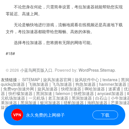
不论您身在何处，只需简单设置，考拉加速器就能帮助您实现
零延迟、高速上网。
无论是畅快地进行游戏，流畅地观看在线视频还是高速地下载
文件，考拉加速器都能带给您顺畅、高效的体验。
选择考拉加速器，您将拥有无限的网络可能。
#18#
© 2026
小蓝鸟网页版入口
. Powered by:
WordPress
.
Sitemap
.
友情链接：
SITEMAP
|
旋风加速器官网
|
旋风软件中心
|
textarea
|
黑洞
quickq加速器
|
飞驰加速器
|
飞鸟加速器
|
狗急加速器
|
hammer加速器
|
免费vqn加速外网
|
旋风加速器
|
快橙加速器
|
啊哈加速器
|
迷雾通
|
优
器
|
快柠檬加速器
|
黑洞加速
|
falemon
|
快橙加速器
|
anycast加速器
|
i
元机场加速器
|
一元机场
|
老王加速器
|
黑洞加速器
|
白石山
|
小牛加速
果加速器
|
黑洞加速
|
银河加速器
|
猎豹加速器
|
海鸥加速器
|
芒果加速
旋风加速器度器
|
哔咔漫画
|
PicACG
|
雷霆加速
永久免费的上网梯子
下载