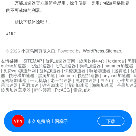
万能加速器官方版简单易用，操作便捷，是用户畅游网络世界
的不可或缺的利器。
赶快下载体验吧！。
#18#
© 2026
小蓝鸟网页版入口
. Powered by:
WordPress
.
Sitemap
.
友情链接：
SITEMAP
|
旋风加速器官网
|
旋风软件中心
|
textarea
|
黑洞
quickq加速器
|
飞驰加速器
|
飞鸟加速器
|
狗急加速器
|
hammer加速器
|
免费vqn加速外网
|
旋风加速器
|
快橙加速器
|
啊哈加速器
|
迷雾通
|
优
器
|
快柠檬加速器
|
黑洞加速
|
falemon
|
快橙加速器
|
anycast加速器
|
i
元机场加速器
|
一元机场
|
老王加速器
|
黑洞加速器
|
白石山
|
小牛加速
果加速器
|
黑洞加速
|
银河加速器
|
猎豹加速器
|
海鸥加速器
|
芒果加速
旋风加速器度器
|
哔咔漫画
|
PicACG
|
雷霆加速
永久免费的上网梯子
下载