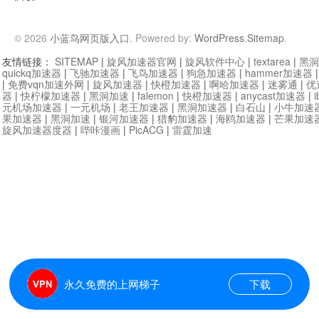
© 2026
小蓝鸟网页版入口
. Powered by:
WordPress
.
Sitemap
.
友情链接：
SITEMAP
|
旋风加速器官网
|
旋风软件中心
|
textarea
|
黑洞
quickq加速器
|
飞驰加速器
|
飞鸟加速器
|
狗急加速器
|
hammer加速器
|
免费vqn加速外网
|
旋风加速器
|
快橙加速器
|
啊哈加速器
|
迷雾通
|
优
器
|
快柠檬加速器
|
黑洞加速
|
falemon
|
快橙加速器
|
anycast加速器
|
i
元机场加速器
|
一元机场
|
老王加速器
|
黑洞加速器
|
白石山
|
小牛加速
果加速器
|
黑洞加速
|
银河加速器
|
猎豹加速器
|
海鸥加速器
|
芒果加速
旋风加速器度器
|
哔咔漫画
|
PicACG
|
雷霆加速
永久免费的上网梯子
下载