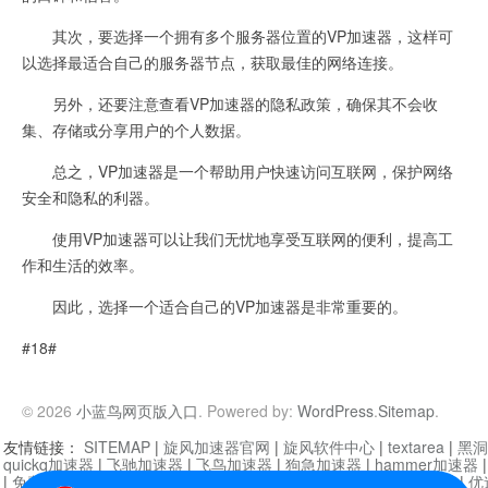
其次，要选择一个拥有多个服务器位置的VP加速器，这样可
以选择最适合自己的服务器节点，获取最佳的网络连接。
另外，还要注意查看VP加速器的隐私政策，确保其不会收
集、存储或分享用户的个人数据。
总之，VP加速器是一个帮助用户快速访问互联网，保护网络
安全和隐私的利器。
使用VP加速器可以让我们无忧地享受互联网的便利，提高工
作和生活的效率。
因此，选择一个适合自己的VP加速器是非常重要的。
#18#
© 2026
小蓝鸟网页版入口
. Powered by:
WordPress
.
Sitemap
.
友情链接：
SITEMAP
|
旋风加速器官网
|
旋风软件中心
|
textarea
|
黑洞
quickq加速器
|
飞驰加速器
|
飞鸟加速器
|
狗急加速器
|
hammer加速器
|
免费vqn加速外网
|
旋风加速器
|
快橙加速器
|
啊哈加速器
|
迷雾通
|
优