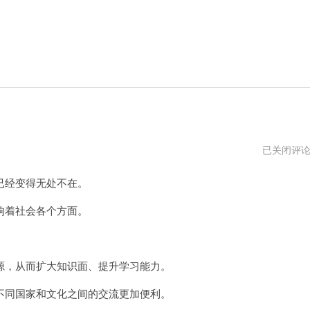
全
已关闭评
球
上
经变得无处不在。
网
工
具
着社会各个方面。
插
件
，从而扩大知识面、提升学习能力。
同国家和文化之间的交流更加便利。