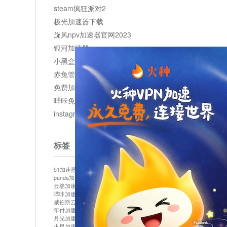
steam疯狂派对2
极光加速器下载
旋风npv加速器官网2023
银河加速器
小黑盒加速器加速
赤兔管理平台
免费加速器
哔咔免费加速服务器
instagram网页版登录入口
标签
51加速器
bitznet
hidecat
i7加速器
kuai500
panda加速器
snap加速器
vp加速器
中信加速器
云墙加速器
云速加速器
几鸡
君越加速器
哔咔加速器
哔咔哔咔加速器
喵云
回锅肉加速器
威伯斯云
小明加速器
小蓝鸟加速器
布谷vp加速器
年付加速器
心阶云
快连
怎么上外网
易飞加速器
月光加速器
机场加速器
松果云
梯子加速器
火星加速器
纸飞机加速器
绿贝加速器
菜鸟加速器