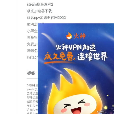
steam疯狂派对2
极光加速器下载
旋风npv加速器官网2023
银河加速器
小黑盒加速器加速
赤兔管理平台
免费加速器
哔咔免费加速服务器
instagram网页版登录入口
标签
51加速器
bitznet
hidecat
i7加速器
kuai500
panda加速器
snap加速器
vp加速器
中信加速器
云墙加速器
云速加速器
几鸡
君越加速器
哔咔加速器
哔咔哔咔加速器
喵云
回锅肉加速器
威伯斯云
小明加速器
小蓝鸟加速器
布谷vp加速器
年付加速器
心阶云
快连
怎么上外网
易飞加速器
月光加速器
机场加速器
松果云
梯子加速器
火星加速器
纸飞机加速器
绿贝加速器
菜鸟加速器