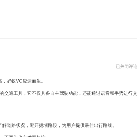
蚂
已关闭评
蚁
vs
，蚂蚁VQ应运而生。
蚁
狮
的交通工具，它不仅具备自主驾驶功能，还能通过语音和手势进行
解道路状况，避开拥堵路段，为用户提供最佳出行路线。