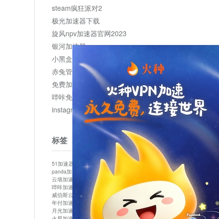
steam疯狂派对2
极光加速器下载
旋风npv加速器官网2023
银河加速器
小黑盒加速器加速
赤兔管理平台
免费加速器
哔咔免费加速服务器
instagram网页版登录入口
标签
51加速器
bitznet
hidecat
i7加速器
kuai500
panda加速器
snap加速器
vp加速器
中信加速器
云墙加速器
云速加速器
几鸡
君越加速器
哔咔加速器
哔咔哔咔加速器
喵云
回锅肉加速器
威伯斯云
小明加速器
小蓝鸟加速器
布谷vp加速器
年付加速器
心阶云
快连
怎么上外网
易飞加速器
月光加速器
机场加速器
松果云
梯子加速器
火星加速器
纸飞机加速器
绿贝加速器
菜鸟加速器