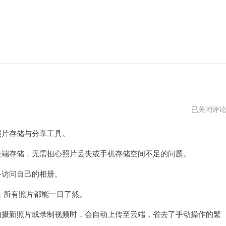
icloud
已关闭评
相
册
照片存储与分享工具。
全
部
下
云端存储，无需担心照片丢失或手机存储空间不足的问题。
载
到
备访问自己的相册。
电
脑
所有照片都能一目了然。
拍摄新照片或录制视频时，会自动上传至云端，省去了手动操作的繁