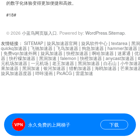
的数字化体验变得更加便捷和高效。
#18#
© 2026
小蓝鸟网页版入口
. Powered by:
WordPress
.
Sitemap
.
友情链接：
SITEMAP
|
旋风加速器官网
|
旋风软件中心
|
textarea
|
黑洞
quickq加速器
|
飞驰加速器
|
飞鸟加速器
|
狗急加速器
|
hammer加速器
|
免费vqn加速外网
|
旋风加速器
|
快橙加速器
|
啊哈加速器
|
迷雾通
|
优
器
|
快柠檬加速器
|
黑洞加速
|
falemon
|
快橙加速器
|
anycast加速器
|
i
元机场加速器
|
一元机场
|
老王加速器
|
黑洞加速器
|
白石山
|
小牛加速
果加速器
|
黑洞加速
|
银河加速器
|
猎豹加速器
|
海鸥加速器
|
芒果加速
旋风加速器度器
|
哔咔漫画
|
PicACG
|
雷霆加速
永久免费的上网梯子
下载