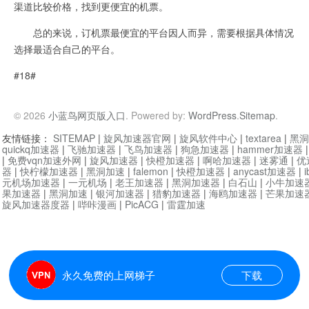
渠道比较价格，找到更便宜的机票。
总的来说，订机票最便宜的平台因人而异，需要根据具体情况
选择最适合自己的平台。
#18#
© 2026
小蓝鸟网页版入口
. Powered by:
WordPress
.
Sitemap
.
友情链接：
SITEMAP
|
旋风加速器官网
|
旋风软件中心
|
textarea
|
黑洞
quickq加速器
|
飞驰加速器
|
飞鸟加速器
|
狗急加速器
|
hammer加速器
|
免费vqn加速外网
|
旋风加速器
|
快橙加速器
|
啊哈加速器
|
迷雾通
|
优
器
|
快柠檬加速器
|
黑洞加速
|
falemon
|
快橙加速器
|
anycast加速器
|
i
元机场加速器
|
一元机场
|
老王加速器
|
黑洞加速器
|
白石山
|
小牛加速
果加速器
|
黑洞加速
|
银河加速器
|
猎豹加速器
|
海鸥加速器
|
芒果加速
旋风加速器度器
|
哔咔漫画
|
PicACG
|
雷霆加速
永久免费的上网梯子
下载