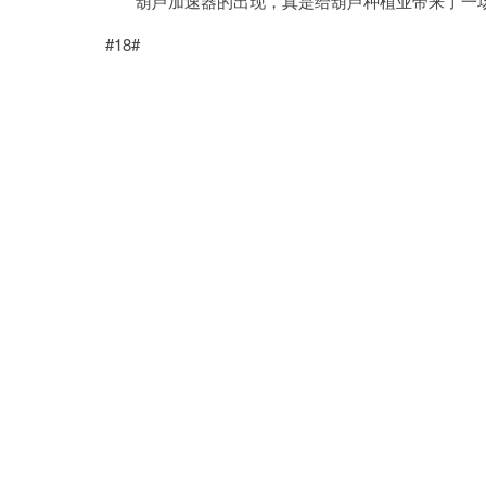
葫芦加速器的出现，真是给葫芦种植业带来了一
#18#