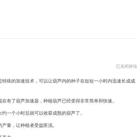
葫
已关闭评
芦
侠
特殊的加速技术，可以让葫芦内的种子在短短一小时内迅速长成成
是
加
速
器
吗
在有了葫芦加速器，种植葫芦已经变得非常简单和快速。
约一个小时后就可以收获成熟的葫芦了。
产量，让种植者受益匪浅。