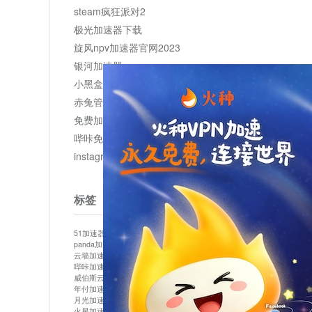
steam疯狂派对2
极光加速器下载
旋风npv加速器官网2023
银河加速器
小黑盒加速器加速
赤兔管理平台
免费加速器
哔咔免费加速服务器
instagram网页版登录入口
标签
51加速器
bitznet
hidecat
i7加速器
kuai500
panda加速器
snap加速器
vp加速器
中信加速器
云墙加速器
云速加速器
几鸡
君越加速器
哔咔加速器
哔咔哔咔加速器
喵云
回锅肉加速器
威伯斯云
小明加速器
小蓝鸟加速器
布谷vp加速器
年付加速器
心阶云
快连
怎么上外网
易飞加速器
月光加速器
机场加速器
松果云
梯子加速器
火星加速器
纸飞机加速器
绿贝加速器
菜鸟加速器