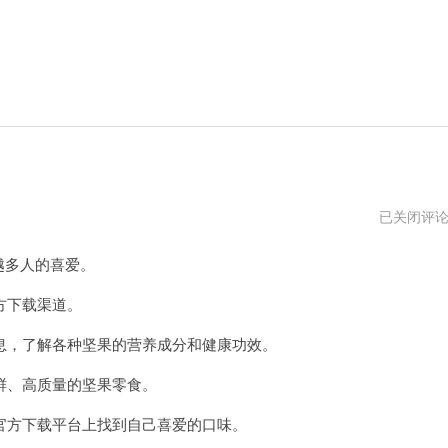
坚
已关闭评
果
nuts
越多人的喜爱。
官
网
方下载渠道。
，了解各种坚果的营养成分和健康功效。
、高质量的坚果零食。
方下载平台上找到自己喜爱的口味。