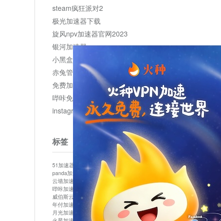
steam疯狂派对2
极光加速器下载
旋风npv加速器官网2023
银河加速器
小黑盒加速器加速
赤兔管理平台
免费加速器
哔咔免费加速服务器
instagram网页版登录入口
标签
51加速器
bitznet
hidecat
i7加速器
kuai500
panda加速器
snap加速器
vp加速器
中信加速器
云墙加速器
云速加速器
几鸡
君越加速器
哔咔加速器
哔咔哔咔加速器
喵云
回锅肉加速器
威伯斯云
小明加速器
小蓝鸟加速器
布谷vp加速器
年付加速器
心阶云
快连
怎么上外网
易飞加速器
月光加速器
机场加速器
松果云
梯子加速器
火星加速器
纸飞机加速器
绿贝加速器
菜鸟加速器