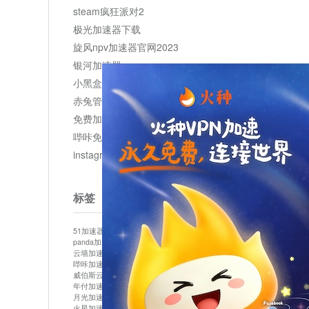
steam疯狂派对2
极光加速器下载
旋风npv加速器官网2023
银河加速器
小黑盒加速器加速
赤兔管理平台
免费加速器
哔咔免费加速服务器
instagram网页版登录入口
标签
51加速器
bitznet
hidecat
i7加速器
kuai500
panda加速器
snap加速器
vp加速器
中信加速器
云墙加速器
云速加速器
几鸡
君越加速器
哔咔加速器
哔咔哔咔加速器
喵云
回锅肉加速器
威伯斯云
小明加速器
小蓝鸟加速器
布谷vp加速器
年付加速器
心阶云
快连
怎么上外网
易飞加速器
月光加速器
机场加速器
松果云
梯子加速器
火星加速器
纸飞机加速器
绿贝加速器
菜鸟加速器