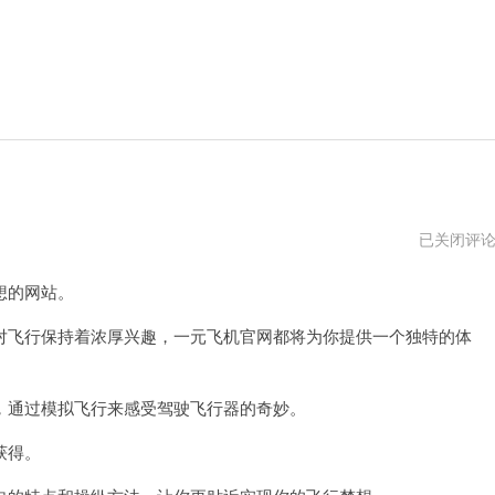
一
已关闭评
元
飞
想的网站。
机
场
官
飞行保持着浓厚兴趣，一元飞机官网都将为你提供一个独特的体
网
通过模拟飞行来感受驾驶飞行器的奇妙。
获得。