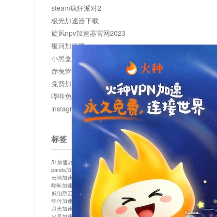
steam疯狂派对2
极光加速器下载
旋风npv加速器官网2023
银河加速器
小黑盒加速器加速
赤兔管理平台
免费加速器
哔咔免费加速服务器
instagram网页版登录入口
标签
51加速器
bitznet
hidecat
i7加速器
kuai500
panda加速器
snap加速器
vp加速器
中信加速器
云墙加速器
云速加速器
几鸡
君越加速器
哔咔加速器
哔咔哔咔加速器
喵云
回锅肉加速器
威伯斯云
小明加速器
小蓝鸟加速器
布谷vp加速器
年付加速器
心阶云
快连
怎么上外网
易飞加速器
月光加速器
机场加速器
松果云
梯子加速器
火星加速器
纸飞机加速器
绿贝加速器
菜鸟加速器