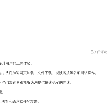
银
已关闭评
河
PVN
提升用户的上网体验。
加
速
器
，从而加速网页加载、文件下载、视频播放等各项网络操作。
PVN加速器都能够为您提供快速稳定的网速。
能。
黑客和恶意软件的攻击。