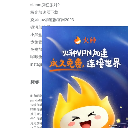
steam疯狂派对2
极光加速器下载
旋风npv加速器官网2023
银河加速器
小黑盒加速器加速
赤兔管理平台
免费加速器
哔咔免费加速服务器
instagram网页版登录入口
标签
51加速器
bitznet
hidecat
i7加速器
kuai500
panda加速器
snap加速器
vp加速器
中信加速器
云墙加速器
云速加速器
几鸡
君越加速器
哔咔加速器
哔咔哔咔加速器
喵云
回锅肉加速器
威伯斯云
小明加速器
小蓝鸟加速器
布谷vp加速器
年付加速器
心阶云
快连
怎么上外网
易飞加速器
月光加速器
机场加速器
松果云
梯子加速器
火星加速器
纸飞机加速器
绿贝加速器
菜鸟加速器