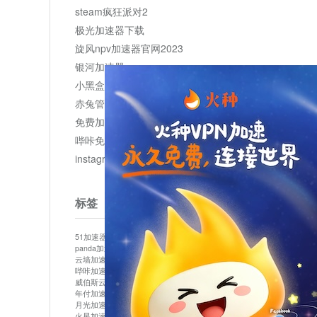
steam疯狂派对2
极光加速器下载
旋风npv加速器官网2023
银河加速器
小黑盒加速器加速
赤兔管理平台
免费加速器
哔咔免费加速服务器
instagram网页版登录入口
标签
51加速器
bitznet
hidecat
i7加速器
kuai500
panda加速器
snap加速器
vp加速器
中信加速器
云墙加速器
云速加速器
几鸡
君越加速器
哔咔加速器
哔咔哔咔加速器
喵云
回锅肉加速器
威伯斯云
小明加速器
小蓝鸟加速器
布谷vp加速器
年付加速器
心阶云
快连
怎么上外网
易飞加速器
月光加速器
机场加速器
松果云
梯子加速器
火星加速器
纸飞机加速器
绿贝加速器
菜鸟加速器