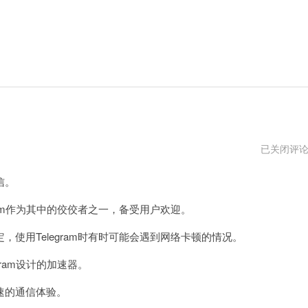
telegeram
已关闭评
安
卓
信。
加
速
器
am作为其中的佼佼者之一，备受用户欢迎。
免
费
用Telegram时有时可能会遇到网络卡顿的情况。
ram设计的加速器。
速的通信体验。