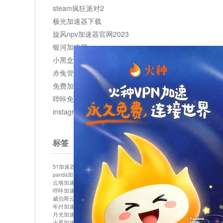
steam疯狂派对2
极光加速器下载
旋风npv加速器官网2023
银河加速器
小黑盒加速器加速
赤兔管理平台
免费加速器
哔咔免费加速服务器
instagram网页版登录入口
标签
51加速器
bitznet
hidecat
i7加速器
kuai500
panda加速器
snap加速器
vp加速器
中信加速器
云墙加速器
云速加速器
几鸡
君越加速器
哔咔加速器
哔咔哔咔加速器
喵云
回锅肉加速器
威伯斯云
小明加速器
小蓝鸟加速器
布谷vp加速器
年付加速器
心阶云
快连
怎么上外网
易飞加速器
月光加速器
机场加速器
松果云
梯子加速器
火星加速器
纸飞机加速器
绿贝加速器
菜鸟加速器