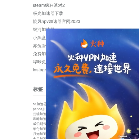
steam疯狂派对2
极光加速器下载
旋风npv加速器官网2023
银河加速器
小黑盒加速器加速
赤兔管理平台
免费加速器
哔咔免费加速服务器
instagram网页版登录入口
标签
51加速器
bitznet
hidecat
i7加速器
kuai500
panda加速器
snap加速器
vp加速器
中信加速器
云墙加速器
云速加速器
几鸡
君越加速器
哔咔加速器
哔咔哔咔加速器
喵云
回锅肉加速器
威伯斯云
小明加速器
小蓝鸟加速器
布谷vp加速器
年付加速器
心阶云
快连
怎么上外网
易飞加速器
月光加速器
机场加速器
松果云
梯子加速器
火星加速器
纸飞机加速器
绿贝加速器
菜鸟加速器