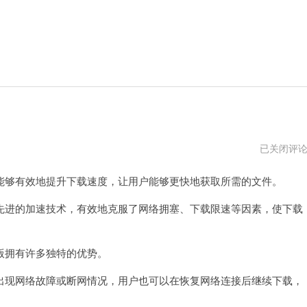
雷
已关闭评
霆
加
够有效地提升下载速度，让用户能够更快地获取所需的文件。
速
下
载
进的加速技术，有效地克服了网络拥塞、下载限速等因素，使下载
器
下
载
免
拥有许多独特的优势。
费
版
现网络故障或断网情况，用户也可以在恢复网络连接后继续下载，