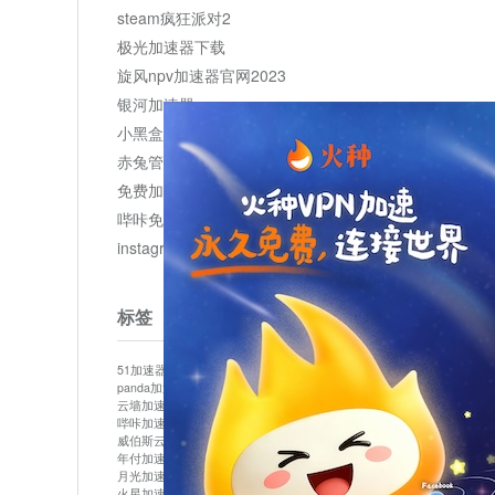
steam疯狂派对2
极光加速器下载
旋风npv加速器官网2023
银河加速器
小黑盒加速器加速
赤兔管理平台
免费加速器
哔咔免费加速服务器
instagram网页版登录入口
标签
51加速器
bitznet
hidecat
i7加速器
kuai500
panda加速器
snap加速器
vp加速器
中信加速器
云墙加速器
云速加速器
几鸡
君越加速器
哔咔加速器
哔咔哔咔加速器
喵云
回锅肉加速器
威伯斯云
小明加速器
小蓝鸟加速器
布谷vp加速器
年付加速器
心阶云
快连
怎么上外网
易飞加速器
月光加速器
机场加速器
松果云
梯子加速器
火星加速器
纸飞机加速器
绿贝加速器
菜鸟加速器