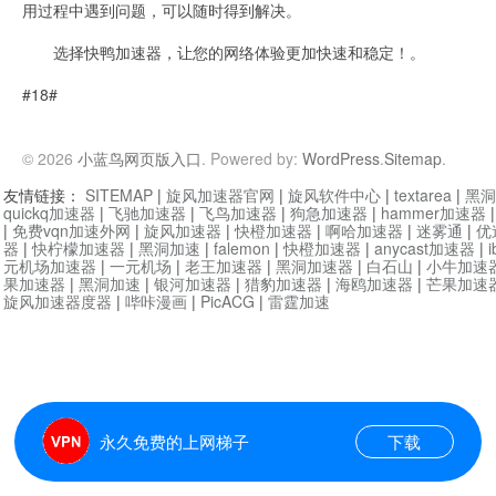
用过程中遇到问题，可以随时得到解决。
选择快鸭加速器，让您的网络体验更加快速和稳定！。
#18#
© 2026
小蓝鸟网页版入口
. Powered by:
WordPress
.
Sitemap
.
友情链接：
SITEMAP
|
旋风加速器官网
|
旋风软件中心
|
textarea
|
黑洞
quickq加速器
|
飞驰加速器
|
飞鸟加速器
|
狗急加速器
|
hammer加速器
|
免费vqn加速外网
|
旋风加速器
|
快橙加速器
|
啊哈加速器
|
迷雾通
|
优
器
|
快柠檬加速器
|
黑洞加速
|
falemon
|
快橙加速器
|
anycast加速器
|
i
元机场加速器
|
一元机场
|
老王加速器
|
黑洞加速器
|
白石山
|
小牛加速
果加速器
|
黑洞加速
|
银河加速器
|
猎豹加速器
|
海鸥加速器
|
芒果加速
旋风加速器度器
|
哔咔漫画
|
PicACG
|
雷霆加速
永久免费的上网梯子
下载