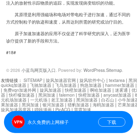
注入的放射性示踪物质的追踪，实现发现病变组织的功能。
其原理是利用强磁场和电场对带电粒子进行加速，通过不同的
方式控制粒子的轨迹和速度，从而达到所需的研究或治疗目的。
原子加速加速器的应用不仅促进了科学研究的深入，还为医学
诊疗提供了新的手段和方法。
#18#
© 2026
小蓝鸟网页版入口
. Powered by:
WordPress
.
Sitemap
.
友情链接：
SITEMAP
|
旋风加速器官网
|
旋风软件中心
|
textarea
|
黑洞
quickq加速器
|
飞驰加速器
|
飞鸟加速器
|
狗急加速器
|
hammer加速器
|
免费vqn加速外网
|
旋风加速器
|
快橙加速器
|
啊哈加速器
|
迷雾通
|
优
器
|
快柠檬加速器
|
黑洞加速
|
falemon
|
快橙加速器
|
anycast加速器
|
i
元机场加速器
|
一元机场
|
老王加速器
|
黑洞加速器
|
白石山
|
小牛加速
果加速器
|
黑洞加速
|
银河加速器
|
猎豹加速器
|
海鸥加速器
|
芒果加速
旋风加速器度器
|
哔咔漫画
|
PicACG
|
雷霆加速
永久免费的上网梯子
下载