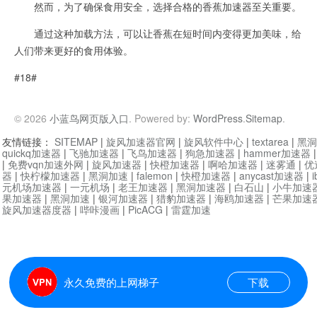
然而，为了确保食用安全，选择合格的香蕉加速器至关重要。
通过这种加载方法，可以让香蕉在短时间内变得更加美味，给
人们带来更好的食用体验。
#18#
© 2026
小蓝鸟网页版入口
. Powered by:
WordPress
.
Sitemap
.
友情链接：
SITEMAP
|
旋风加速器官网
|
旋风软件中心
|
textarea
|
黑洞
quickq加速器
|
飞驰加速器
|
飞鸟加速器
|
狗急加速器
|
hammer加速器
|
免费vqn加速外网
|
旋风加速器
|
快橙加速器
|
啊哈加速器
|
迷雾通
|
优
器
|
快柠檬加速器
|
黑洞加速
|
falemon
|
快橙加速器
|
anycast加速器
|
i
元机场加速器
|
一元机场
|
老王加速器
|
黑洞加速器
|
白石山
|
小牛加速
果加速器
|
黑洞加速
|
银河加速器
|
猎豹加速器
|
海鸥加速器
|
芒果加速
旋风加速器度器
|
哔咔漫画
|
PicACG
|
雷霆加速
永久免费的上网梯子
下载