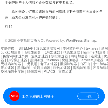
于保护用户个人信息和企业数据具有重要意义。
总的来说，灯塔加速器在当前网络环境下扮演着至关重要的角
色，助力企业发展和用户体验的提升。
#18#
© 2026
小蓝鸟网页版入口
. Powered by:
WordPress
.
Sitemap
.
友情链接：
SITEMAP
|
旋风加速器官网
|
旋风软件中心
|
textarea
|
黑洞
quickq加速器
|
飞驰加速器
|
飞鸟加速器
|
狗急加速器
|
hammer加速器
|
免费vqn加速外网
|
旋风加速器
|
快橙加速器
|
啊哈加速器
|
迷雾通
|
优
器
|
快柠檬加速器
|
黑洞加速
|
falemon
|
快橙加速器
|
anycast加速器
|
i
元机场加速器
|
一元机场
|
老王加速器
|
黑洞加速器
|
白石山
|
小牛加速
果加速器
|
黑洞加速
|
银河加速器
|
猎豹加速器
|
海鸥加速器
|
芒果加速
旋风加速器度器
|
哔咔漫画
|
PicACG
|
雷霆加速
永久免费的上网梯子
下载