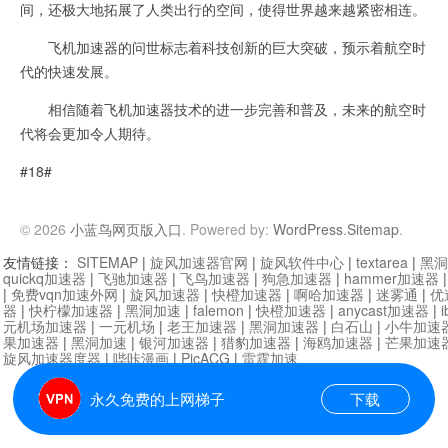
间，还极大地拓展了人类出行的空间，使得世界越来越紧密相连。
飞机加速器的问世标志着科技创新的巨大突破，预示着航空时
代的快速发展。
相信随着飞机加速器技术的进一步完善和普及，未来的航空时
代将会更加令人期待。
#18#
© 2026
小蓝鸟网页版入口
. Powered by:
WordPress
.
Sitemap
.
友情链接：
SITEMAP
|
旋风加速器官网
|
旋风软件中心
|
textarea
|
黑洞
quickq加速器
|
飞驰加速器
|
飞鸟加速器
|
狗急加速器
|
hammer加速器
|
免费vqn加速外网
|
旋风加速器
|
快橙加速器
|
啊哈加速器
|
迷雾通
|
优
器
|
快柠檬加速器
|
黑洞加速
|
falemon
|
快橙加速器
|
anycast加速器
|
i
元机场加速器
|
一元机场
|
老王加速器
|
黑洞加速器
|
白石山
|
小牛加速
果加速器
|
黑洞加速
|
银河加速器
|
猎豹加速器
|
海鸥加速器
|
芒果加速
旋风加速器度器
|
哔咔漫画
|
PicACG
|
雷霆加速
永久免费的上网梯子
下载